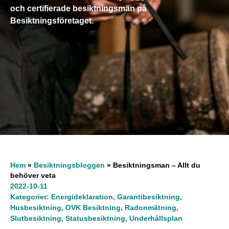
och certifierade besiktningsmän på
Besiktningsföretaget.
Hem
»
Besiktningsbloggen
»
Besiktningsman – Allt du
behöver veta
2022-10-11
Kategorier:
Energideklaration
,
Garantibesiktning
,
Husbesiktning
,
OVK Besiktning
,
Radonmätning
,
Slutbesiktning
,
Statusbesiktning
,
Underhållsplan