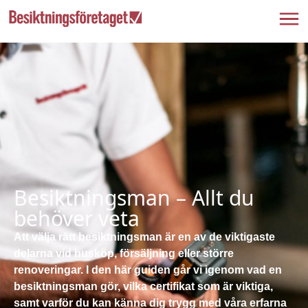
Besiktningsman – Allt du
behöver veta
Att välja rätt besiktningsman är en av de viktigaste
delarna vid husköp, försäljning eller större
renoveringar. I den här guiden går vi igenom vad en
besiktningsman gör, vilka certifikat som är viktiga,
samt varför du kan känna dig trygg med våra erfarna