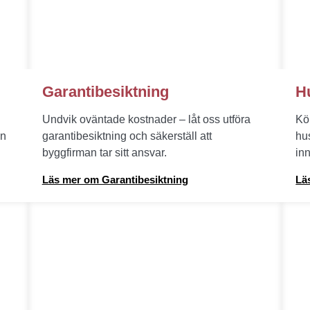
Garantibesiktning
H
Undvik oväntade kostnader – låt oss utföra
Köp
en
garantibesiktning och säkerställ att
hu
byggfirman tar sitt ansvar.
inn
Läs mer om Garantibesiktning
Lä