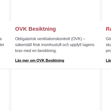
OVK Besiktning
R
ta
Obligatorisk ventilationskontroll (OVK) –
Gö
ler
säkerställ frisk inomhusluft och uppfyll lagens
sk
krav med en besiktning.
pro
Läs mer om OVK Besiktning
Lä