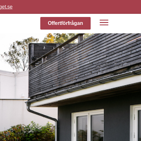
get.se
Offertförfrågan