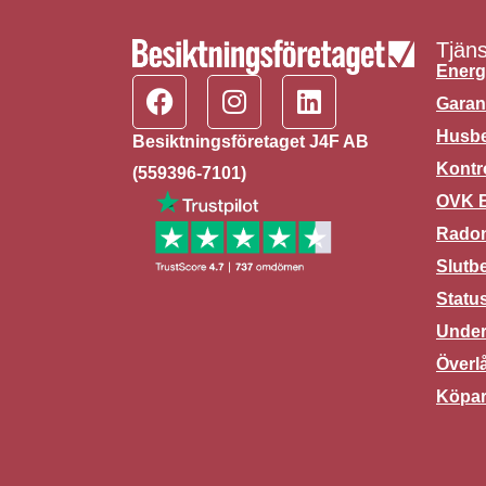
Tjäns
Energ
Garan
Husbe
Besiktningsföretaget J4F AB
Kontr
(559396-7101)
OVK B
Rado
Slutb
Statu
Under
Överl
Köpar