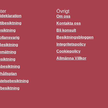
ter
Övrigt
ideklaration
Om oss
tibesiktning
Kontakta oss
siktning
Bli konsult
Besiktningsbloggen
ollansvarig
Integritetspolicy
esiktning
Cookiepolicy
nmätning
Allmänna Villkor
esiktning
sbesiktning
hållsplan
åtelsebesiktning
besiktning