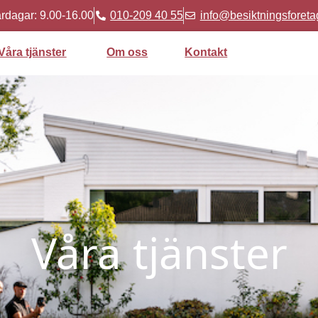
rdagar: 9.00-16.00
010-209 40 55
info@besiktningsforeta
Våra tjänster
Om oss
Kontakt
Våra tjänster