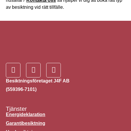
husaffär?
Kontakta oss
så hjälper vi dig att boka rätt typ
av besiktning vid rätt tillfälle.
Besiktningsföretaget J4F AB
(559396-7101)
Tjänster
Energideklaration
Garantibesiktning