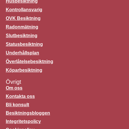
Husbesiktning
Kontrollansvarig
OVK Besiktning
Radonmätning
Slutbesiktning
Statusbesiktning
Underhållsplan
Överlåtelsebesiktning
Köparbesiktning
Övrigt
Om oss
Kontakta oss
Bli konsult
Besiktningsbloggen
Integritetspolicy