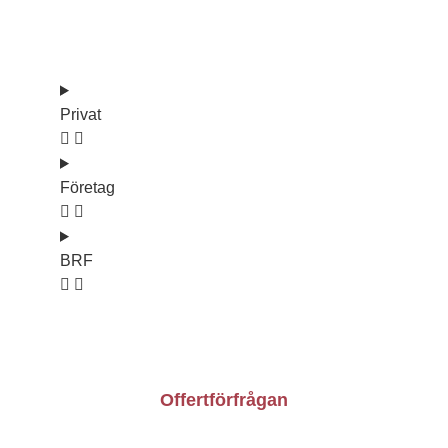
Våra tjänster
Privat
Företag
BRF
Kontakt
Om oss
Bli konsult
Offertförfrågan