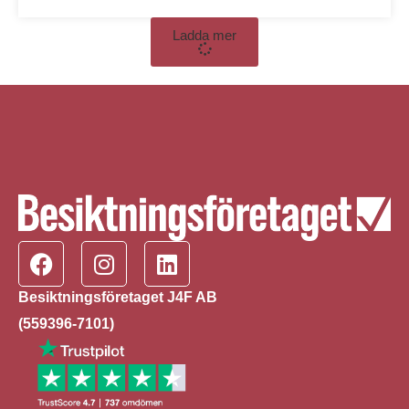
Ladda mer
Besiktningsföretaget J4F AB
(559396-7101)