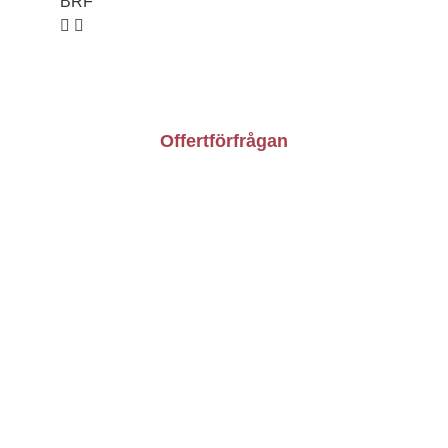
BRF
Kontakt
Om oss
Bli konsult
Offertförfrågan
Vardagar: 9.00-16.00
010-209 40 55
info@besiktningsforetaget.se