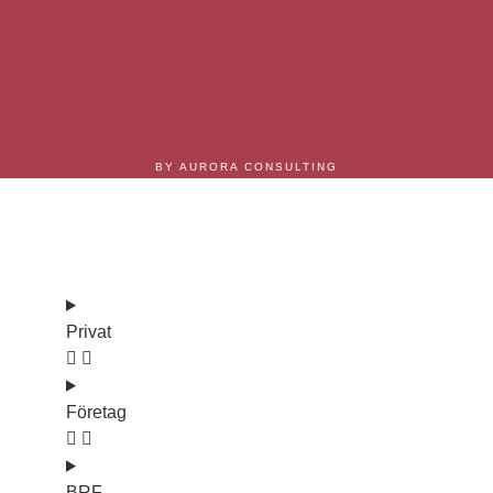
BY AURORA CONSULTING
Våra tjänster
Privat
Företag
BRF