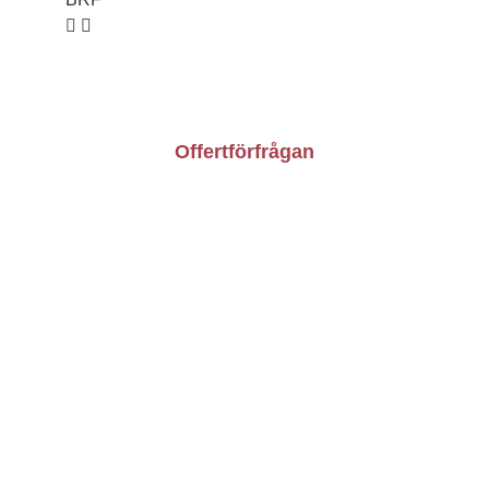
Kontakt
Om oss
Bli konsult
Offertförfrågan
Vardagar: 9.00-16.00
010-209 40 55
info@besiktningsforetaget.se