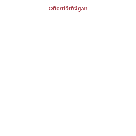
Offertförfrågan
Vardagar: 9.00-16.00
010-209 40 55
info@besiktningsforetaget.se