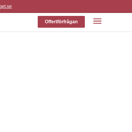
get.se
Offertförfrågan