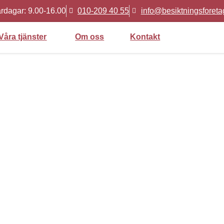
rdagar: 9.00-16.00
010-209 40 55
info@besiktningsforeta
Våra tjänster
Om oss
Kontakt