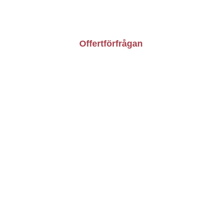
Kontakt
Om oss
Bli konsult
Offertförfrågan
Vardagar: 9.00-16.00
010-209 40 55
info@besiktningsforetaget.se