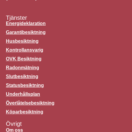
Tjänster
Energideklaration
Garantibesiktning
Husbesiktning
Kontrollansvarig
OVK Besiktning
Radonmätning
Slutbesiktning
Statusbesiktning
Underhållsplan
Överlåtelsebesiktning
Köparbesiktning
Övrigt
Om oss