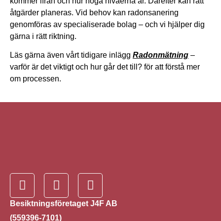
kommer ifrån och hur höga nivåerna är. Därefter kan rätt
åtgärder planeras. Vid behov kan radonsanering
genomföras av specialiserade bolag – och vi hjälper dig
gärna i rätt riktning.
Läs gärna även vårt tidigare inlägg
Radonmätning
–
varför är det viktigt och hur går det till? för att förstå mer
om processen.
Besiktningsföretaget J4F AB
(559396-7101)